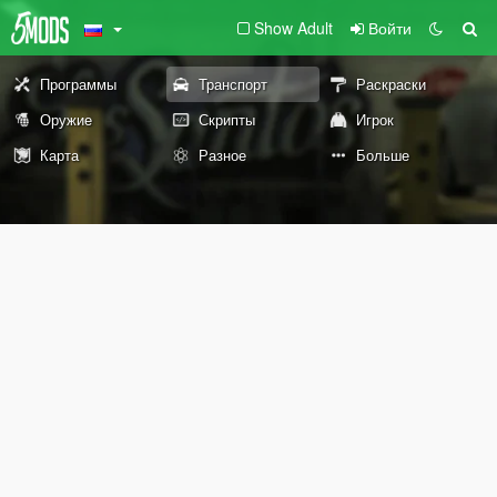
Show Adult
Войти
Программы
Транспорт
Раскраски
Оружие
Скрипты
Игрок
Карта
Разное
Больше