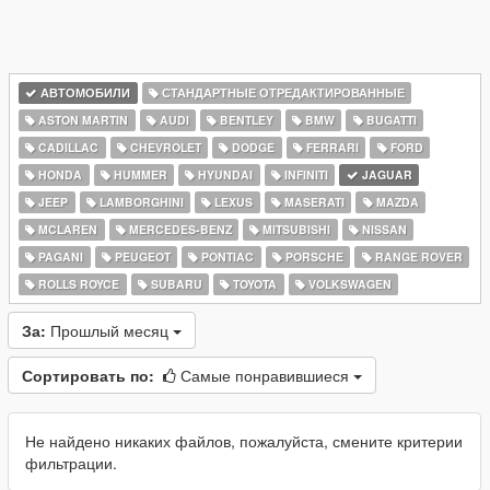
АВТОМОБИЛИ
СТАНДАРТНЫЕ ОТРЕДАКТИРОВАННЫЕ
ASTON MARTIN
AUDI
BENTLEY
BMW
BUGATTI
CADILLAC
CHEVROLET
DODGE
FERRARI
FORD
HONDA
HUMMER
HYUNDAI
INFINITI
JAGUAR
JEEP
LAMBORGHINI
LEXUS
MASERATI
MAZDA
MCLAREN
MERCEDES-BENZ
MITSUBISHI
NISSAN
PAGANI
PEUGEOT
PONTIAC
PORSCHE
RANGE ROVER
ROLLS ROYCE
SUBARU
TOYOTA
VOLKSWAGEN
За:
Прошлый месяц
Сортировать по:
Самые понравившиеся
Не найдено никаких файлов, пожалуйста, смените критерии
фильтрации.