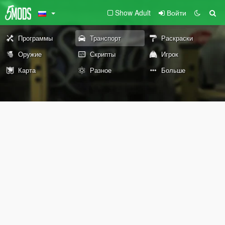
Show Adult
Войти
Программы
Транспорт
Раскраски
Оружие
Скрипты
Игрок
Карта
Разное
Больше