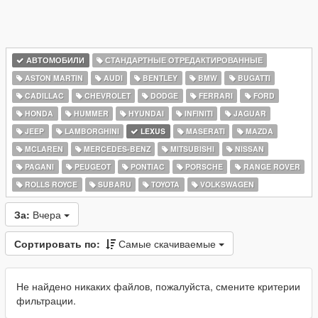
АВТОМОБИЛИ
СТАНДАРТНЫЕ ОТРЕДАКТИРОВАННЫЕ
ASTON MARTIN
AUDI
BENTLEY
BMW
BUGATTI
CADILLAC
CHEVROLET
DODGE
FERRARI
FORD
HONDA
HUMMER
HYUNDAI
INFINITI
JAGUAR
JEEP
LAMBORGHINI
LEXUS
MASERATI
MAZDA
MCLAREN
MERCEDES-BENZ
MITSUBISHI
NISSAN
PAGANI
PEUGEOT
PONTIAC
PORSCHE
RANGE ROVER
ROLLS ROYCE
SUBARU
TOYOTA
VOLKSWAGEN
За:
Вчера
Сортировать по:
Самые скачиваемые
Не найдено никаких файлов, пожалуйста, смените критерии
фильтрации.