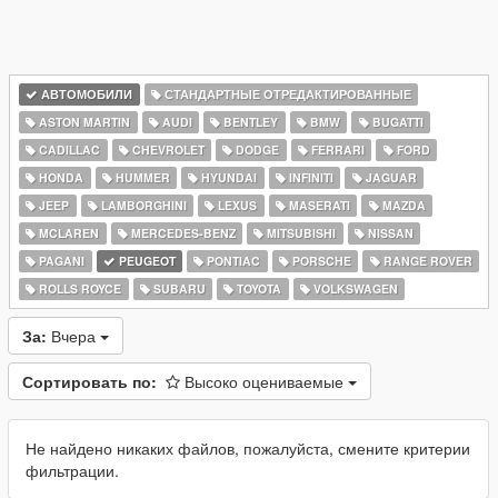
АВТОМОБИЛИ
СТАНДАРТНЫЕ ОТРЕДАКТИРОВАННЫЕ
ASTON MARTIN
AUDI
BENTLEY
BMW
BUGATTI
CADILLAC
CHEVROLET
DODGE
FERRARI
FORD
HONDA
HUMMER
HYUNDAI
INFINITI
JAGUAR
JEEP
LAMBORGHINI
LEXUS
MASERATI
MAZDA
MCLAREN
MERCEDES-BENZ
MITSUBISHI
NISSAN
PAGANI
PEUGEOT
PONTIAC
PORSCHE
RANGE ROVER
ROLLS ROYCE
SUBARU
TOYOTA
VOLKSWAGEN
За:
Вчера
Сортировать по:
Высоко оцениваемые
Не найдено никаких файлов, пожалуйста, смените критерии
фильтрации.