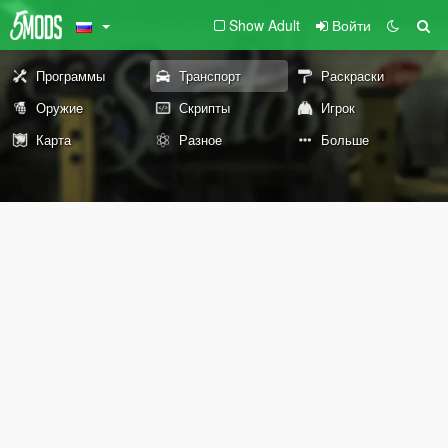
Show Adult
Войти
Программы
Транспорт
Раскраски
Оружие
Скрипты
Игрок
Карта
Разное
Больше