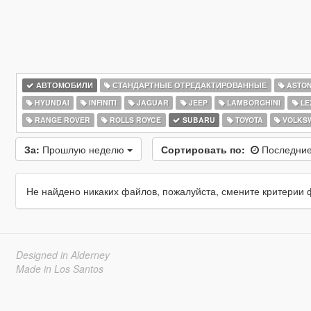
АВТОМОБИЛИ
СТАНДАРТНЫЕ ОТРЕДАКТИРОВАННЫЕ
ASTON
HYUNDAI
INFINITI
JAGUAR
JEEP
LAMBORGHINI
LE
RANGE ROVER
ROLLS ROYCE
SUBARU
TOYOTA
VOLKS
За:
Прошлую неделю
Сортировать по:
Последние
Не найдено никаких файлов, пожалуйста, смените критерии 
Designed in Alderney
Made in Los Santos