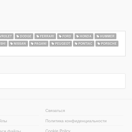
VROLET
DODGE
FERRARI
FORD
HONDA
HUMMER
SHI
NISSAN
PAGANI
PEUGEOT
PONTIAC
PORSCHE
Связаться
йлы
Политика конфиденциальности
еся файлы
Cookie Policy