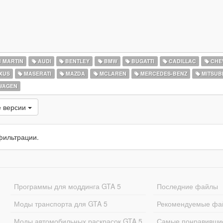
 MARTIN
AUDI
BENTLEY
BMW
BUGATTI
CADILLAC
CHE
XUS
MASERATI
MAZDA
MCLAREN
MERCEDES-BENZ
MITSUBI
WAGEN
 версии
фильтрации.
Программы для моддинга GTA 5
Последние файлы
Моды транспорта для GTA 5
Рекомендуемые фа
Моды автомобильных раскрасок GTA 5
Самые понравивши