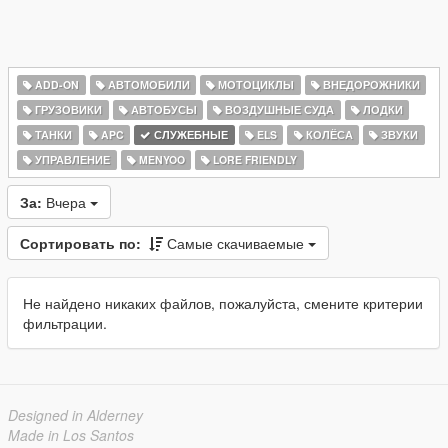
ADD-ON
АВТОМОБИЛИ
МОТОЦИКЛЫ
ВНЕДОРОЖНИКИ
ГРУЗОВИКИ
АВТОБУСЫ
ВОЗДУШНЫЕ СУДА
ЛОДКИ
ТАНКИ
APC
СЛУЖЕБНЫЕ
ELS
КОЛЁСА
ЗВУКИ
УПРАВЛЕНИЕ
MENYOO
LORE FRIENDLY
За:
Вчера
Сортировать по:
Самые скачиваемые
Не найдено никаких файлов, пожалуйста, смените критерии
фильтрации.
Designed in Alderney
Made in Los Santos