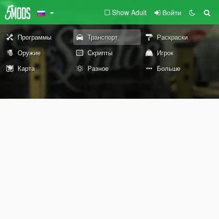
Show Adult
Войти
Программы
Транспорт
Раскраски
Оружие
Скрипты
Игрок
Карта
Разное
Больше