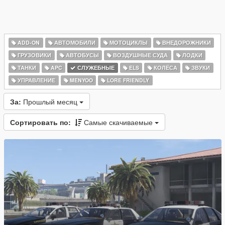
ADD-ON
АВТОМОБИЛИ
МОТОЦИКЛЫ
ВНЕДОРОЖНИКИ
ГРУЗОВИКИ
АВТОБУСЫ
ВОЗДУШНЫЕ СУДА
ЛОДКИ
ТАНКИ
APC
СЛУЖЕБНЫЕ
ELS
КОЛЁСА
ЗВУКИ
УПРАВЛЕНИЕ
MENYOO
LORE FRIENDLY
За:
Прошлый месяц
Сортировать по:
Самые скачиваемые