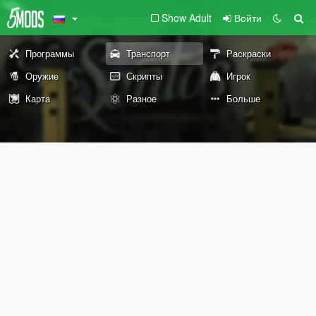
Show Adult
Войти
Программы
Транспорт
Раскраски
Оружие
Скрипты
Игрок
Карта
Разное
Больше