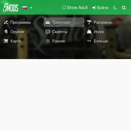
Show Adult
Войти
Программы
Транспорт
Раскраски
Оружие
Скрипты
Игрок
Карта
Разное
Больше