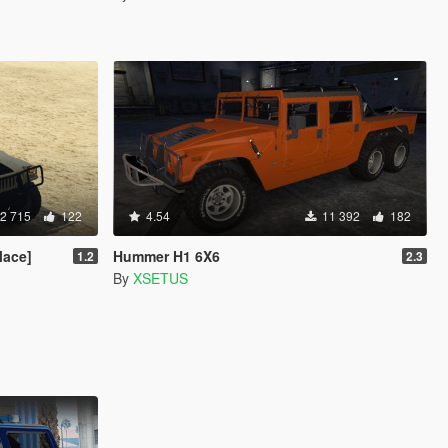
2 715
122
4.54
11 392
182
lace]
Hummer H1 6X6
1.2
2.3
By
XSETUS