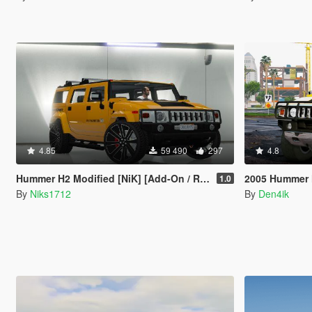
4.85
59 490
297
4.8
Hummer H2 Modified [NiK] [Add-On / Replace]
2005 Hummer
1.0
By
Niks1712
By
Den4ik