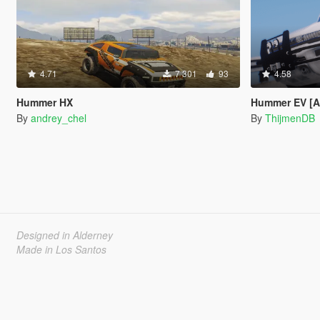
4.71
7 301
93
4.58
Hummer HX
Hummer EV [Ad
By
andrey_chel
By
ThijmenDB
Designed in Alderney
Made in Los Santos