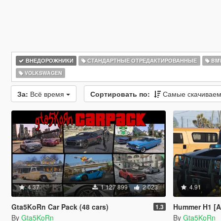
ВНЕДОРОЖНИКИ
СТАНДАРТНЫЕ ОТРЕДАКТИРОВАННЫЕ
BM
VOLKSWAGEN
За:
Всё время
Сортировать по:
Самые скачивае
4.37
1 127 899
2 023
4.91
Gta5KoRn Car Pack (48 cars)
Hummer H1 [A
1.3
By
Gta5KoRn
By
Gta5KoRn