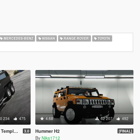
MERCEDES-BENZ
NISSAN
RANGE ROVER
TOYOTA
0 234
475
4.68
62 207
492
mplate]
Hummer H2
3.0
[FINAL]
By
Niks1712