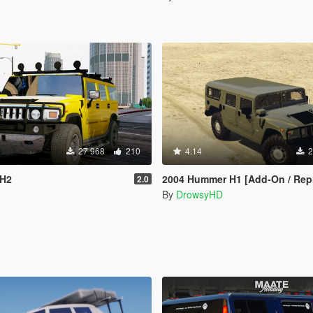
27 968
210
4.14
2
 H2
2004 Hummer H1 [Add-On / Rep
2.0
By
DrowsyHD