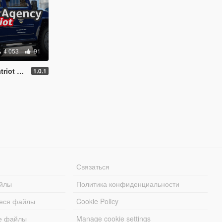
4 053
91
Template]
1.0.1
Связаться
йлы
Политика конфиденциальности
еся файлы
Cookie Policy
е файлы
Manage cookie settings