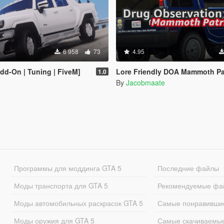
6 958
73
4.95
d-On | Tuning | FiveM]
Lore Friendly DOA Mammoth Patriot [Add-On / FiveM | 
1.0
By
Jacobmaate
Программы для моддинга GTA 5
Последние файлы
Моды транспорта для GTA 5
Рекомендуемые фа
Моды автомобильных раскрасок GTA 5
Самые понравивши
Моды оружия для GTA 5
Самые скачиваемы