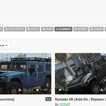
W
CHEVROLET
DACIA
JEEP
HUMMER
INFINITI
LEXUS
мые
161 415
1 165
4.65
7
utovista]
Hummer H6 [Add-On / Replace | Te
2.0
By
SCRAT