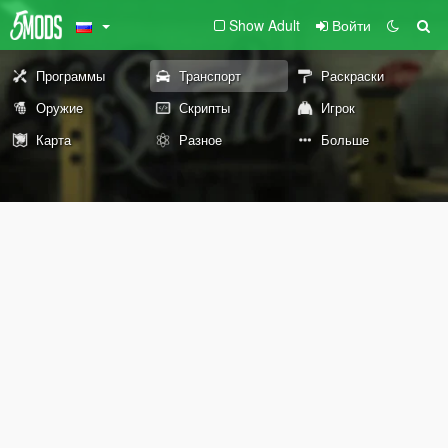
Show Adult
Войти
Программы
Транспорт
Раскраски
Оружие
Скрипты
Игрок
Карта
Разное
Больше