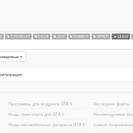
W
CHEVROLET
DACIA
JEEP
HUMMER
INFINITI
LEXUS
ениваемые
фильтрации.
Программы для моддинга GTA 5
Последние файлы
Моды транспорта для GTA 5
Рекомендуемые фа
Моды автомобильных раскрасок GTA 5
Самые понравивши