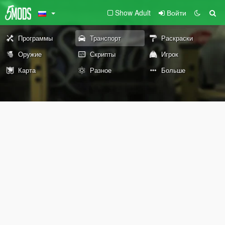
Show Adult
Войти
Программы
Транспорт
Раскраски
Оружие
Скрипты
Игрок
Карта
Разное
Больше