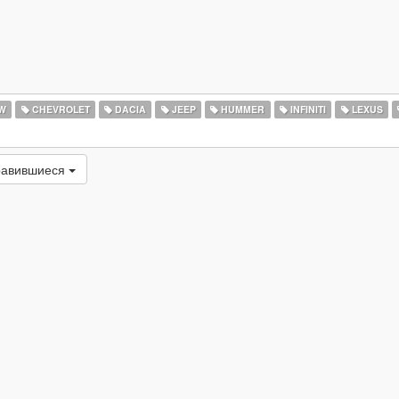
W
CHEVROLET
DACIA
JEEP
HUMMER
INFINITI
LEXUS
равившиеся