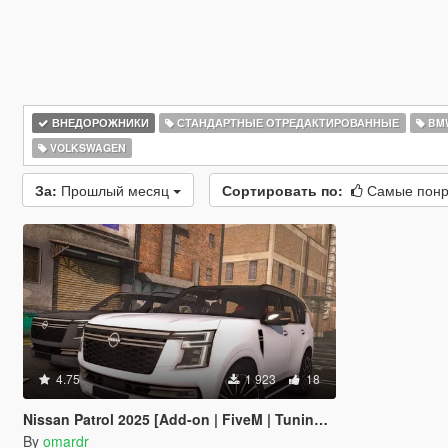
ВНЕДОРОЖНИКИ
СТАНДАРТНЫЕ ОТРЕДАКТИРОВАННЫЕ
BM
VOLKSWAGEN
За:
Прошлый месяц
Сортировать по:
Самые пон
4.75
1 923
18
Nissan Patrol 2025 [Add-on | FiveM | Tuning | Debadged]
By
omardr