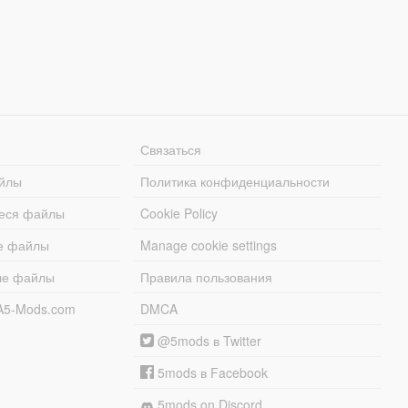
Связаться
йлы
Политика конфиденциальности
еся файлы
Cookie Policy
е файлы
Manage cookie settings
ые файлы
Правила пользования
A5-Mods.com
DMCA
@5mods в Twitter
5mods в Facebook
5mods on Discord