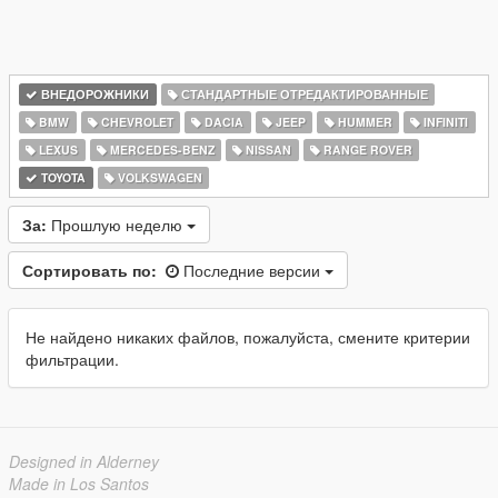
ВНЕДОРОЖНИКИ
СТАНДАРТНЫЕ ОТРЕДАКТИРОВАННЫЕ
BMW
CHEVROLET
DACIA
JEEP
HUMMER
INFINITI
LEXUS
MERCEDES-BENZ
NISSAN
RANGE ROVER
TOYOTA
VOLKSWAGEN
За:
Прошлую неделю
Сортировать по:
Последние версии
Не найдено никаких файлов, пожалуйста, смените критерии
фильтрации.
Designed in Alderney
Made in Los Santos