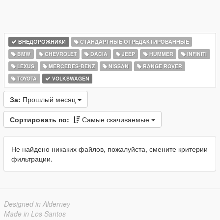
ВНЕДОРОЖНИКИ
СТАНДАРТНЫЕ ОТРЕДАКТИРОВАННЫЕ
BMW
CHEVROLET
DACIA
JEEP
HUMMER
INFINITI
LEXUS
MERCEDES-BENZ
NISSAN
RANGE ROVER
TOYOTA
VOLKSWAGEN
За:
Прошлый месяц
Сортировать по:
Самые скачиваемые
Не найдено никаких файлов, пожалуйста, смените критерии
фильтрации.
Designed in Alderney
Made in Los Santos