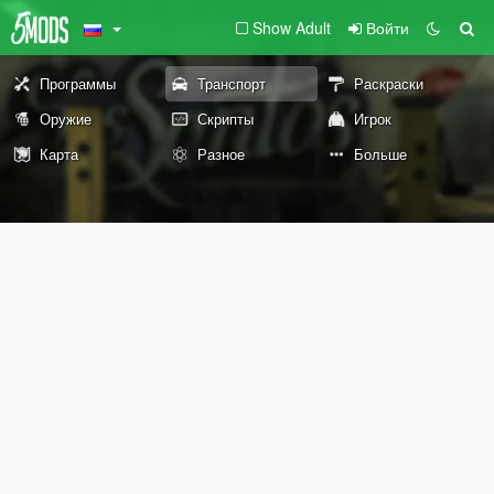
Show Adult
Войти
Программы
Транспорт
Раскраски
Оружие
Скрипты
Игрок
Карта
Разное
Больше