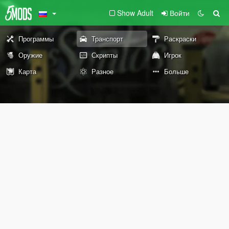
Show Adult
Войти
Программы
Транспорт
Раскраски
Оружие
Скрипты
Игрок
Карта
Разное
Больше