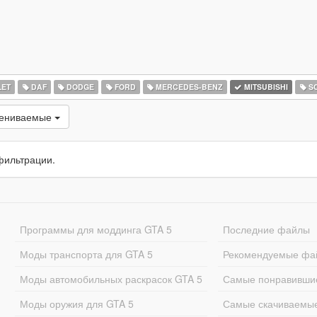
ET
DAF
DODGE
FORD
MERCEDES-BENZ
MITSUBISHI
SC
цениваемые
фильтрации.
Программы для моддинга GTA 5
Последние файлы
Моды транспорта для GTA 5
Рекомендуемые фа
Моды автомобильных раскрасок GTA 5
Самые понравивши
Моды оружия для GTA 5
Самые скачиваемы