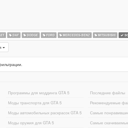
ET
DAF
DODGE
FORD
MERCEDES-BENZ
MITSUBISHI
SC
ся
фильтрации.
Программы для моддинга GTA 5
Последние файлы
Моды транспорта для GTA 5
Рекомендуемые фа
Моды автомобильных раскрасок GTA 5
Самые понравивши
Моды оружия для GTA 5
Самые скачиваемы