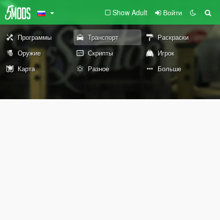
Show Adult
Войти
Программы
Транспорт
Раскраски
Оружие
Скрипты
Игрок
Карта
Разное
Больше