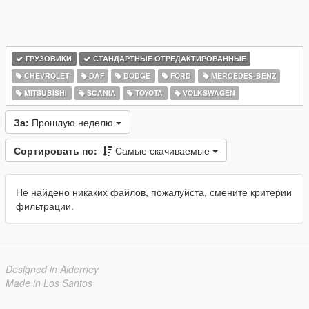
ГРУЗОВИКИ
СТАНДАРТНЫЕ ОТРЕДАКТИРОВАННЫЕ
CHEVROLET
DAF
DODGE
FORD
MERCEDES-BENZ
MITSUBISHI
SCANIA
TOYOTA
VOLKSWAGEN
За:
Прошлую неделю
Сортировать по:
Самые скачиваемые
Не найдено никаких файлов, пожалуйста, смените критерии
фильтрации.
Designed in Alderney
Made in Los Santos