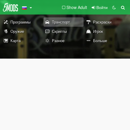
Show Adult
Войти
Программы
Транспорт
Раскраски
Оружие
Скрипты
Игрок
Карта
Разное
Больше