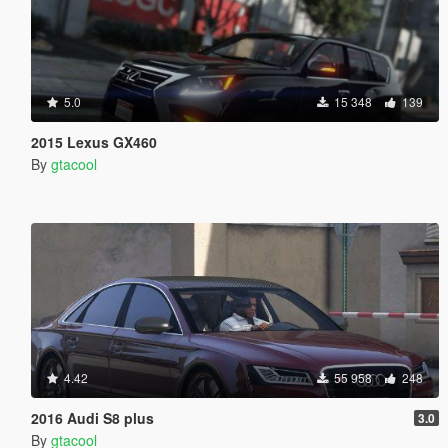
5.0
15 348
139
2015 Lexus GX460
By
gtacool
4.42
55 958
248
2016 Audi S8 plus
3.0
By
gtacool