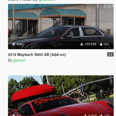
4.21
144 698
431
2018 Maybach S650 AB (Add-on)
2.5
By
gtacool
3.5
8 694
120