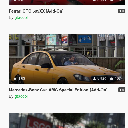
Ferrari GTO 599XX [Add-On]
1.0
By
gtacool
4.63
9 920
103
Mercedes-Benz C63 AMG Special Edition [Add-On]
1.0
By
gtacool