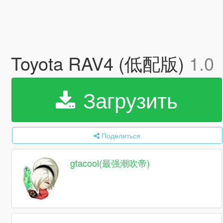
Toyota RAV4 (低配版)
1.0
Загрузить
Поделиться
gtacool(最强潮吹帝)