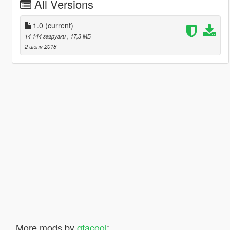
All Versions
1.0
(current)
14 144 загрузки
, 17,3 МБ
2 июня 2018
More mods by
gtacool
: