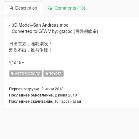
Description
Comments (13)
- 3D Model+San Andreas mod
- Converted to GTA V by: gtacool(最强潮吹帝)
日出东方，唯我潮吹！
潮吹不出，谁与争锋！
\(^o^)/~
АВТОМОБИЛИ
TOYOTA
2 июня 2018
Первая загрузка:
2 июня 2018
Последнее обновление:
10 часов назад
Последнее скачивание: