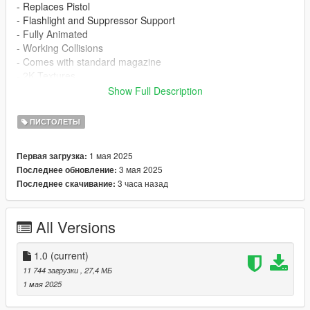
- Replaces Pistol
- Flashlight and Suppressor Support
- Fully Animated
- Working Collisions
- Comes with standard magazine
- 2K Textures
- Illuminated Red Dot Sight
Show Full Description
No known bugs at this time.
ПИСТОЛЕТЫ
Installation:
1 мая 2025
Первая загрузка:
mods/update/x64/dlcpacks/patchday8ng/dlc.rpf/x64/models/cdi
3 мая 2025
Последнее обновление:
mages/weapons.rpf
3 часа назад
Последнее скачивание:
Or install via
EMF
All Versions
Feedback or issues in the comments
https://www.gta5-mods.com/users/ThatS2K
1.0
(current)
IF YOU SEE THIS FILE UPLOADED ANYWHERE ELSE IT IS
11 744 загрузки
, 27,4 МБ
NOT AUTHORISED BY ME
1 мая 2025