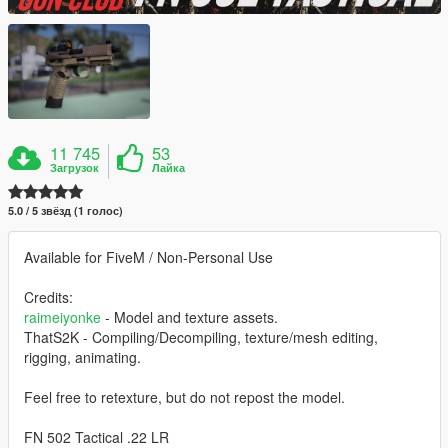
11 745
53
Загрузок
Лайка
5.0 / 5 звёзд (1 голос)
Available for FiveM / Non-Personal Use
Credits:
raimeiyonke
- Model and texture assets.
ThatS2K - Compiling/Decompiling, texture/mesh editing,
rigging, animating.
Feel free to retexture, but do not repost the model.
FN 502 Tactical .22 LR