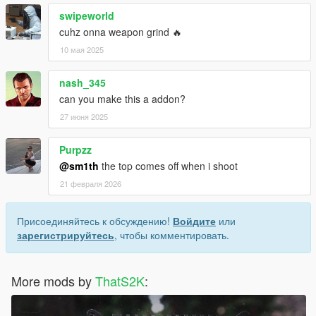
swipeworld
cuhz onna weapon grind 🔥
10 мая 2025
nash_345
can you make this a addon?
27 июня 2025
Purpzz
@sm1th
the top comes off when i shoot
21 февраля 2026
Присоединяйтесь к обсуждению!
Войдите
или
зарегистрируйтесь
, чтобы комментировать.
More mods by
ThatS2K
: