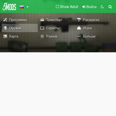
Show Adult
Войти
Программы
Транспорт
Раскраски
Оружие
Скрипты
Игрок
Карта
Разное
Больше