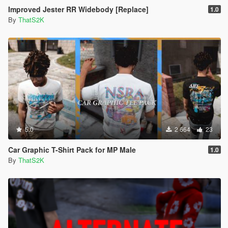
Improved Jester RR Widebody [Replace]
1.0
By
ThatS2K
5.0
2 664
23
Car Graphic T-Shirt Pack for MP Male
1.0
By
ThatS2K