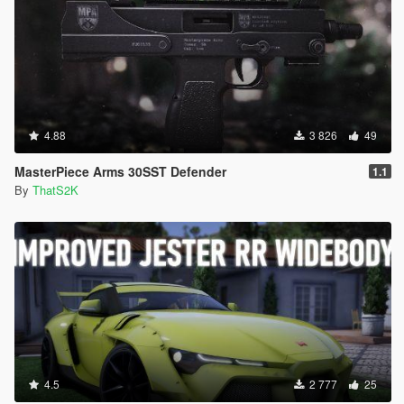
4.88
3 826
49
MasterPiece Arms 30SST Defender
1.1
By
ThatS2K
4.5
2 777
25