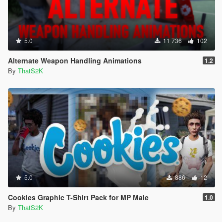
5.0
11 736
102
Alternate Weapon Handling Animations
1.2
By
ThatS2K
5.0
886
12
Cookies Graphic T-Shirt Pack for MP Male
1.0
By
ThatS2K