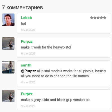
7 комментариев
Lebob
hot
5 мая 2025
Purpzz
make it work for the heavypistol
6 мая 2025
sm1th
@Purpzz
all pistol models works for all pistols, basicly
all you need to do is change the file names.
6 мая 2025
Purpzz
make a grey slide and black grip version pls
9 мая 2025