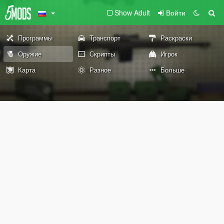
Show Adult
Войти
Программы
Транспорт
Раскраски
Оружие
Скрипты
Игрок
Карта
Разное
Больше