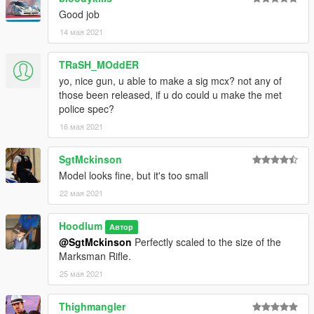
Good job
14 мая 2021
TRaSH_MOddER
yo, nice gun, u able to make a sig mcx? not any of
those been released, if u do could u make the met
police spec?
16 мая 2021
SgtMckinson
Model looks fine, but it's too small
22 мая 2021
Hoodlum
Автор
@SgtMckinson
Perfectly scaled to the size of the
Marksman Rifle.
25 мая 2021
Thighmangler