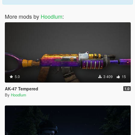
More mods by
Hoodlum
:
5.0
3 409
15
AK-47 Tempered
1.0
By
Hoodlum