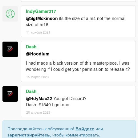
IndyGamer317
@SgtMckinson
its the size of a m4 not the normal
size of m16
11 ноября 2021
Dash_
@Hoodlum
I had made a black version of this masterpiece, I was
wondering if I could get your permission to release it?
15 марта 2023
Dash_
@HdyMac22
You got Discord?
Dash_#1540 I got one
20 апреля 2023
Присоединяйтесь к обсуждению!
Войдите
или
зарегистрируйтесь
, чтобы комментировать.