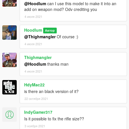
@Hoodlum
can I use this model to make it into an
add on weapon mod? Odv crediting you
4 июля 2021
Hoodlum
Автор
@Thighmangler
Of course :)
4 июля 2021
Thighmangler
@Hoodlum
thanks man
4 июля 2021
HdyMac22
is there an black version of it?
22 октября 2021
IndyGamer317
Is it possible to fix the rifle size??
3 ноября 2021