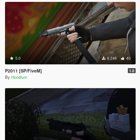
5.0
6 246
40
P2011 [SP/FiveM]
1.0
By
Hoodlum