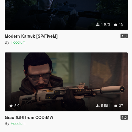
1 973
15
Modern Kar98k [SP/FiveM]
1.0
By
Hoodlum
5.0
5 581
37
Grau 5.56 from COD:MW
1.0
By
Hoodlum