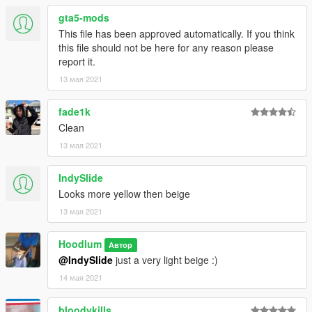
gta5-mods
This file has been approved automatically. If you think
this file should not be here for any reason please
report it.
13 мая 2021
fade1k
Clean
13 мая 2021
IndySlide
Looks more yellow then beige
13 мая 2021
Hoodlum
Автор
@IndySlide
just a very light beige :)
14 мая 2021
bloodykills