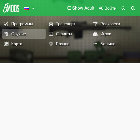
Show Adult
Войти
Программы
Транспорт
Раскраски
Оружие
Скрипты
Игрок
Карта
Разное
Больше