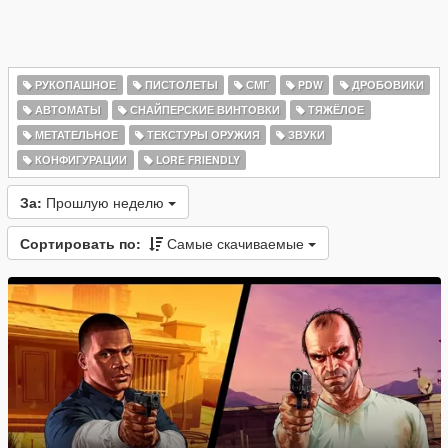
РУКОПАШНОЕ
ПИСТОЛЕТЫ
СМГ
PDW
ДРОБОВИКИ
АВТОМАТЫ
СНАЙПЕРСКИЕ ВИНТОВКИ
ТЯЖЁЛОЕ
МЕТАТЕЛЬНОЕ
ТЕКСТУРЫ ОРУЖИЯ
ЗВУКИ
КОНФИГУРАЦИИ
LORE FRIENDLY
За:
Прошлую неделю
Сортировать по:
Самые скачиваемые