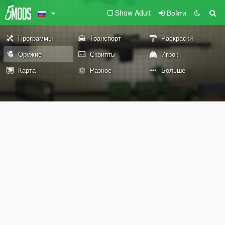
Show Adult
Войти
Программы
Транспорт
Раскраски
Оружие
Скрипты
Игрок
Карта
Разное
Больше