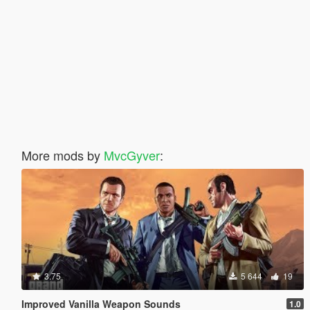
More mods by
MvcGyver
:
3.75
5 644
19
Improved Vanilla Weapon Sounds
1.0