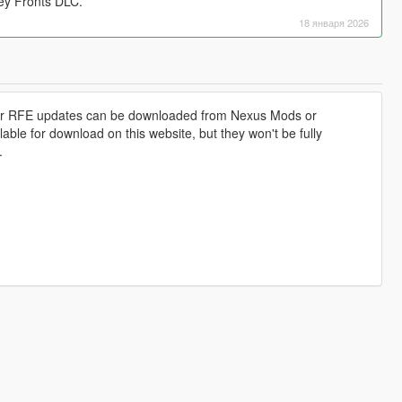
ney Fronts DLC.
18 января 2026
ther RFE updates can be downloaded from Nexus Mods or
ble for download on this website, but they won't be fully
.