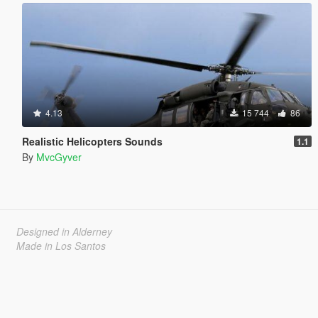
4.13
15 744
86
Realistic Helicopters Sounds
1.1
By
MvcGyver
Designed in Alderney
Made in Los Santos