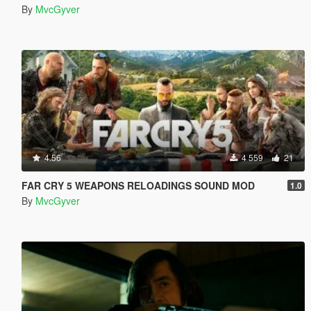
By
MvcGyver
4.56
4 559
21
FAR CRY 5 WEAPONS RELOADINGS SOUND MOD
1.0
By
MvcGyver