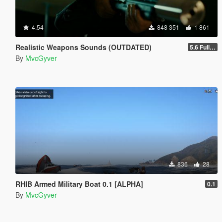
4.54
848 351
1 861
Realistic Weapons Sounds (OUTDATED)
5.6 Full Mod Version
By
MvcGyver
836
28
RHIB Armed Military Boat 0.1 [ALPHA]
0.1
By
MvcGyver