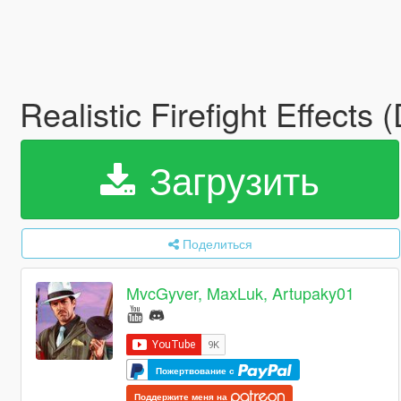
Realistic Firefight Effect
Загрузить
Поделиться
MvcGyver, MaxLuk, Artupaky01
Пожертвование с
Поддержите меня на