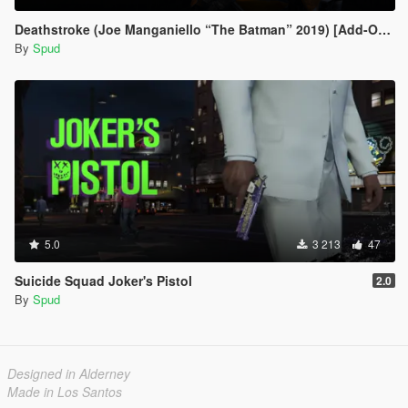
Deathstroke (Joe Manganiello “The Batman” 2019) [Add-On / Replace]
By
Spud
5.0
3 213
47
Suicide Squad Joker's Pistol
2.0
By
Spud
Designed in Alderney
Made in Los Santos