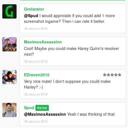
Grofarator
@Spud
I would appriciate if you could add 1 more
screenshot ingame? Then i can rate it better.
26 августа 2016
MaximosAssassinn
Cool! Maybe you could make Harey Quinn's revolver
next?
26 августа 2016
EDraven2010
Very nice mate! I don't suppose you could make
Harley? :-)
26 августа 2016
Spud
Автор
@MaximosAssassinn
Yeah I was thinking of that
26 августа 2016