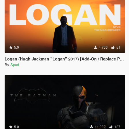
5.0
4 756
51
Logan (Hugh Jackman "Logan" 2017) [Add-On / Replace Ped]
By
Spud
5.0
11 032
127