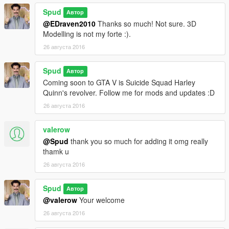
Spud
Автор
@EDraven2010
Thanks so much! Not sure. 3D
Modelling is not my forte :).
26 августа 2016
Spud
Автор
Coming soon to GTA V is Suicide Squad Harley
Quinn's revolver. Follow me for mods and updates :D
26 августа 2016
valerow
@Spud
thank you so much for adding it omg really
thamk u
26 августа 2016
Spud
Автор
@valerow
Your welcome
26 августа 2016