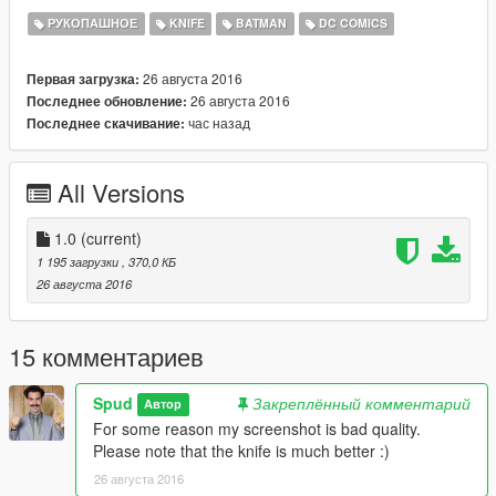
Please don't re-upload without my permission.
РУКОПАШНОЕ
KNIFE
BATMAN
DC COMICS
Also, please don't forget to credit Spud if you make a video :)
26 августа 2016
Первая загрузка:
26 августа 2016
Последнее обновление:
час назад
Последнее скачивание:
All Versions
1.0
(current)
1 195 загрузки
, 370,0 КБ
26 августа 2016
15 комментариев
Spud
Закреплённый комментарий
Автор
For some reason my screenshot is bad quality.
Please note that the knife is much better :)
26 августа 2016