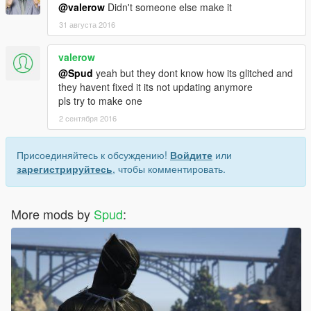
@valerow
Didn't someone else make it
31 августа 2016
valerow
@Spud
yeah but they dont know how its glitched and
they havent fixed it its not updating anymore
pls try to make one
2 сентября 2016
Присоединяйтесь к обсуждению!
Войдите
или
зарегистрируйтесь
, чтобы комментировать.
More mods by
Spud
: