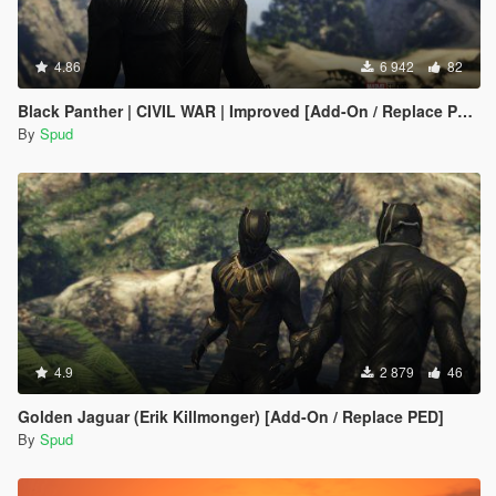
4.86
6 942
82
Black Panther | CIVIL WAR | Improved [Add-On / Replace PED]
By
Spud
4.9
2 879
46
Golden Jaguar (Erik Killmonger) [Add-On / Replace PED]
By
Spud