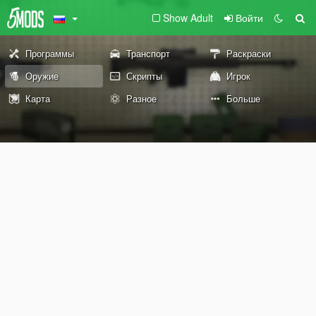
Show Adult
Войти
Программы
Транспорт
Раскраски
Оружие
Скрипты
Игрок
Карта
Разное
Больше