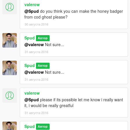
valerow
@Spud
do you think you can make the honey badger
from cod ghost please?
30 августа 2016
Spud
Автор
@valerow
Not sure...
31 августа 2016
Spud
Автор
@valerow
Not sure...
31 августа 2016
valerow
@Spud
please if its possible let me know i really want
it, i would be really greatful
31 августа 2016
Spud
Автор