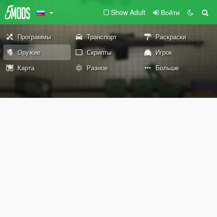
Show Adult
Войти
Программы
Транспорт
Раскраски
Оружие
Скрипты
Игрок
Карта
Разное
Больше