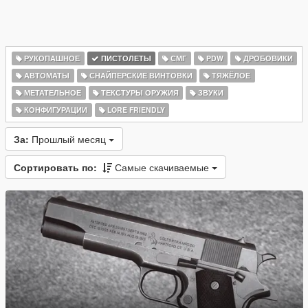
РУКОПАШНОЕ
ПИСТОЛЕТЫ
СМГ
PDW
ДРОБОВИКИ
АВТОМАТЫ
СНАЙПЕРСКИЕ ВИНТОВКИ
ТЯЖЁЛОЕ
МЕТАТЕЛЬНОЕ
ТЕКСТУРЫ ОРУЖИЯ
ЗВУКИ
КОНФИГУРАЦИИ
LORE FRIENDLY
За:
Прошлый месяц
Сортировать по:
Самые скачиваемые