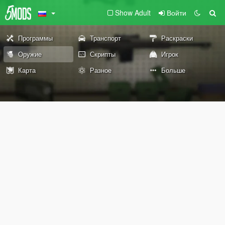
Show Adult
Войти
Программы
Транспорт
Раскраски
Оружие
Скрипты
Игрок
Карта
Разное
Больше