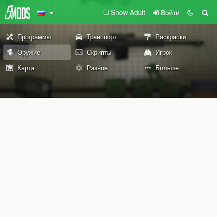
Show Adult
Войти
Программы
Транспорт
Раскраски
Оружие
Скрипты
Игрок
Карта
Разное
Больше