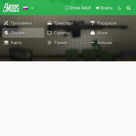
Show Adult
Войти
Программы
Транспорт
Раскраски
Оружие
Скрипты
Игрок
Карта
Разное
Больше