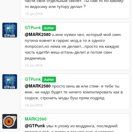
части свой отдельный скелет. Ты сам то по какому-
то видосику или тутору делал ?
15. jun 2018
GTPunk
Author
@MARK2580
о,мне нужен чел, который мой скин
путина ковнет в гаррис мод,а то я одного
попросил,но нема не делает...просто на каждую
часть едитбл меш-аттачь-делит.и потом скин
редакчишь
15. jun 2018
GTPunk
Author
@MARK2580
просто кинь вк или стим- я тебе ты
мне. не надо будет те ничего компилировать как в
соурсе, строчить моды буш прям подряд
16. jun 2018
MARK2580
@GTPunk
увы я ухожу из моддинга, последний
проект и всё, а путин и так уже есть в гаррисе