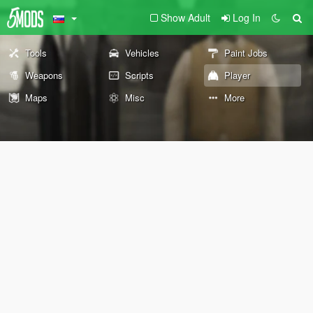
Show Adult
Log In
Tools
Vehicles
Paint Jobs
Weapons
Scripts
Player
Maps
Misc
More