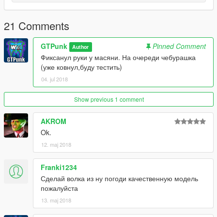
But, who knows...
+
21 Comments
Everything rigged pretty good
-
There are soo little holes, almost unseen. Only i can see
GTPunk
Pinned Comment
Author
them...
Фиксанул руки у масяни. На очереди чебурашка
(уже ковнул,буду тестить)
04. jul 2018
Show previous 1 comment
AKROM
Ok.
12. maj 2018
Franki1234
Сделай волка из ну погоди качественную модель
пожалуйста
13. maj 2018