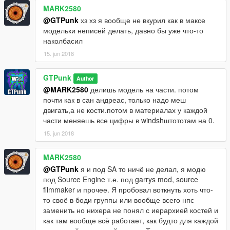
MARK2580
@GTPunk
хз хз я вообще не вкурил как в максе
модельки неписей делать, давно бы уже что-то
наколбасил
15. jun 2018
GTPunk
Author
@MARK2580
делишь модель на части. потом
почти как в сан андреас, только надо меш
двигать,а не кости.потом в материалах у каждой
части меняешь все цифры в windshштототам на 0.
15. jun 2018
MARK2580
@GTPunk
я и под SA то ничё не делал, я модю
под Source Engine т.е. под garrys mod, source
filmmaker и прочее. Я пробовал воткнуть хоть что-
то своё в боди группы или вообще всего нпс
заменить но нихера не понял с иерархией костей и
как там вообще всё работает, как будто для каждой