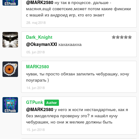
@MARK2580
ну так в процессе. дальше -
масяня,ещё советские,может потом какие фиксики
с машей из андроид игр, кто его знает
28. maj 2018
Dark_Knight
@OkaymanXXI
хахахаахха
05. jun 2018
MARK2580
чувак, ты просто обязан запилить чебурашку, хочу
поугарать )
14. jun 2018
GTPunk
Author
@MARK2580
у него ж кости нестандартные, как я
без змоделлера проверну это? я нашёл кучу
чебурашек, но они ж мелкие должны быть
15. jun 2018