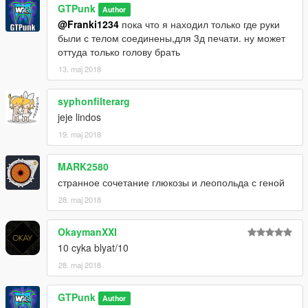
GTPunk
Author
@Franki1234
пока что я находил только где руки
были с телом соединены,для 3д печати. ну может
оттуда только голову брать
13. maj 2018
syphonfilterarg
jeje lindos
19. maj 2018
MARK2580
странное сочетание глюкозы и леопольда с геной
28. maj 2018
OkaymanXXI
10 cyka blyat/10
28. maj 2018
GTPunk
Author