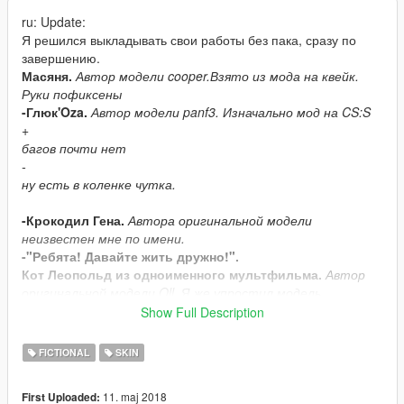
ru: Update:
Я решился выкладывать свои работы без пака, сразу по
завершению.
Масяня.
Автор модели cooper.Взято из мода на квейк.
Руки пофиксены
-Глюк'Oza.
Автор модели panf3. Изначально мод на CS:S
+
багов почти нет
-
ну есть в коленке чутка.
-Крокодил Гена.
Автора оригинальной модели
неизвестен мне по имени.
-"Ребята! Давайте жить дружно!".
Кот Леопольд из одноименного мультфильма.
Автор
оригинальной модели Oll. Я же упростил модель,
сократив количество полигонов и создав новую УВВ-
Show Full Description
развёртку и текстуру. Вообще в планах пак советских
мультиков, но делаю я всё долго и муторно,и вообще не
FICTIONAL
SKIN
обещаю. Хотя...
+
11. maj 2018
First Uploaded:
всё норм в риге