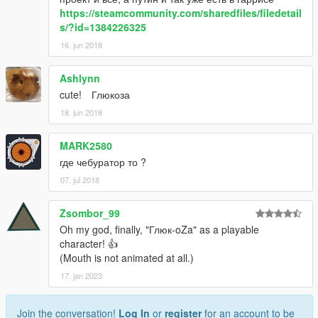
https://steamcommunity.com/sharedfiles/filedetail
s/?id=1384226325
16. jun 2018
Ashlynn
cute! Глюкоза
18. jun 2018
MARK2580
где чебуратор то ?
07. jul 2018
Zsombor_99
Oh my god, finally, "Глюк-oZa" as a playable
character! 👍
(Mouth is not animated at all.)
17. jan 2023
Join the conversation!
Log In
or
register
for an account to be