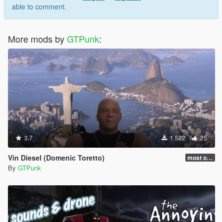
able to comment.
More mods by
GTPunk
:
3.7
1.522
25
Vin Diesel (Domenic Toretto)
most of bugs fixed (but not really) (to be honest)
By
GTPunk