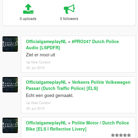
0 uploads
0 followers
OfficialgameplayNL
»
#PRO247 Dutch Police
Audio [LSPDFR]
Ziet er mooi uit
View Context
25. jun 2019
OfficialgameplayNL
»
Verkeers Politie Volkswagen
Passat (Dutch Traffic Police) [ELS]
Echt een goed gemaakt.
View Context
25. jun 2019
OfficialgameplayNL
»
Politie Motor / Dutch Police
Bike [ELS I Reflective Livery]