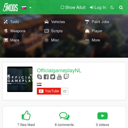
Show Adult
Log In
Tools
Vehicles
Paint Jobs
Weapons
Scripts
Player
Maps
Misc
More
OfficialgameplayNL
7 files liked
6 comments
0 videos