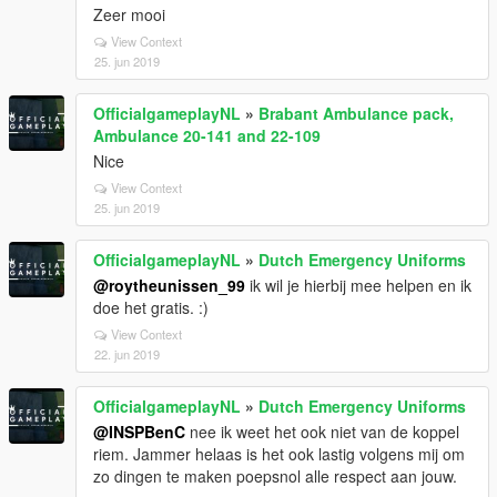
Zeer mooi
View Context
25. jun 2019
OfficialgameplayNL
»
Brabant Ambulance pack,
Ambulance 20-141 and 22-109
Nice
View Context
25. jun 2019
OfficialgameplayNL
»
Dutch Emergency Uniforms
@roytheunissen_99
ik wil je hierbij mee helpen en ik
doe het gratis. :)
View Context
22. jun 2019
OfficialgameplayNL
»
Dutch Emergency Uniforms
@INSPBenC
nee ik weet het ook niet van de koppel
riem. Jammer helaas is het ook lastig volgens mij om
zo dingen te maken poepsnol alle respect aan jouw.