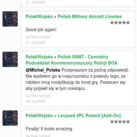
21. avg 2023
PolakWojsko
»
Polish Military Aircraft Liveries
Good job again!
View Context
21. avg 2023
PolakWojsko
»
Polish SWAT - Centralny
Pododdział Kontrterrorystyczny Policji BOA
@Michal_Polska
Przepraszam za późną odpowiedź.
Nie wydałem go w maju/czerwcu z powodu tego, że
robiłem inną modyfikację do innej gry. Postaram się
aby pojawił się w tym miesiącu.
View Context
05. avg 2023
PolakWojsko
»
Leopard 2PL Poland [Add-On]
Finally! It looks amazing
View Context