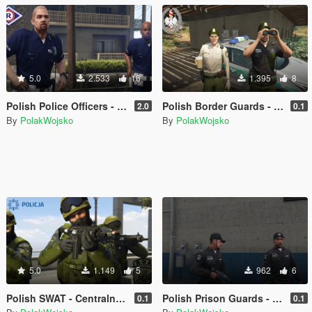
5.0
2.533
16
1.395
8
Polish Police Officers - Polscy Policjanci
Polish Border Guards - Polska Straż Graniczna
2.0
0.1
By
PolakWojsko
By
PolakWojsko
5.0
1.149
5
962
6
Polish SWAT - Centralny Pododdział Kontrterrorystyczny Policji BOA
Polish Prison Guards - Polska Służba Więzienna
0.1
0.1