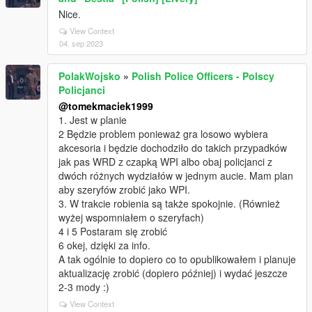
Nice.
View Context
04. sep 2023
PolakWojsko
»
Polish Police Officers - Polscy
Policjanci
@tomekmaciek1999
1. Jest w planie
2 Będzie problem ponieważ gra losowo wybiera
akcesoria i będzie dochodziło do takich przypadków
jak pas WRD z czapką WPI albo obaj policjanci z
dwóch różnych wydziałów w jednym aucie. Mam plan
aby szeryfów zrobić jako WPI.
3. W trakcie robienia są także spokojnie. (Również
wyżej wspomniałem o szeryfach)
4 i 5 Postaram się zrobić
6 okej, dzięki za info.
A tak ogólnie to dopiero co to opublikowałem i planuje
aktualizację zrobić (dopiero później) i wydać jeszcze
2-3 mody :)
View Context