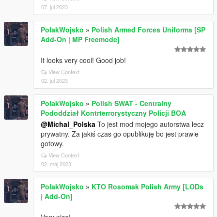
07. jul 2023
PolakWojsko
»
Polish Armed Forces Uniforms [SP
Add-On | MP Freemode]
It looks very cool! Good job!
View Context
02. jul 2023
PolakWojsko
»
Polish SWAT - Centralny
Pododdział Kontrterrorystyczny Policji BOA
@Michal_Polska
To jest mod mojego autorstwa lecz
prywatny. Za jakiś czas go opublikuję bo jest prawie
gotowy.
View Context
02. maj 2023
PolakWojsko
»
KTO Rosomak Polish Army [LODs
| Add-On]