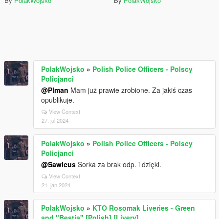
By
PolakWojsko
By
PolakWojsko
PolakWojsko
»
Polish Police Officers - Polscy
Policjanci
@Plman
Mam już prawie zrobione. Za jakiś czas
opublikuje.
View Context
27. jul 2024
PolakWojsko
»
Polish Police Officers - Polscy
Policjanci
@Sawicus
Sorka za brak odp. i dzięki.
View Context
21. jan 2024
PolakWojsko
»
KTO Rosomak Liveries - Green
and "Bestia" [Polish] [Livery]