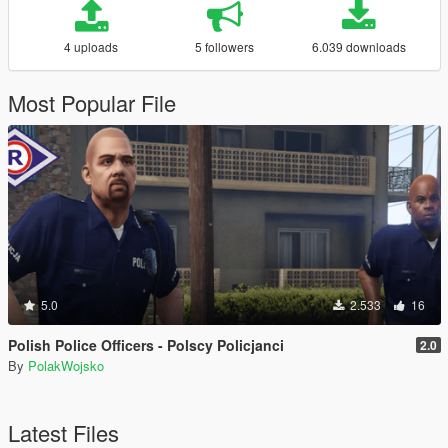
4 uploads
5 followers
6.039 downloads
Most Popular File
5.0
2.533
16
Polish Police Officers - Polscy Policjanci
2.0
By
PolakWojsko
Latest Files