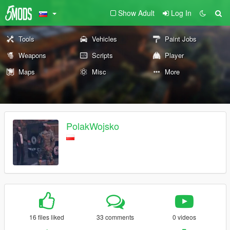
Show Adult
Log In
Tools
Vehicles
Paint Jobs
Weapons
Scripts
Player
Maps
Misc
More
PolakWojsko
16 files liked
33 comments
0 videos