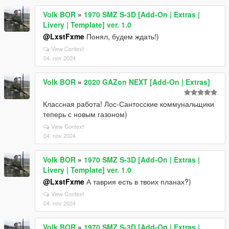
Volk BOR
»
1970 SMZ S-3D [Add-On | Extras |
Livery | Template] ver. 1.0
@LxstFxme
Понял, будем ждать!)
View Context
04. nov 2024
Volk BOR
»
2020 GAZon NEXT [Add-On | Extras]
Классная работа! Лос-Сантосские коммунальщики
теперь с новым газоном)
View Context
04. nov 2024
Volk BOR
»
1970 SMZ S-3D [Add-On | Extras |
Livery | Template] ver. 1.0
@LxstFxme
А таврия есть в твоих планах?)
View Context
04. nov 2024
Volk BOR
»
1970 SMZ S-3D [Add-On | Extras |