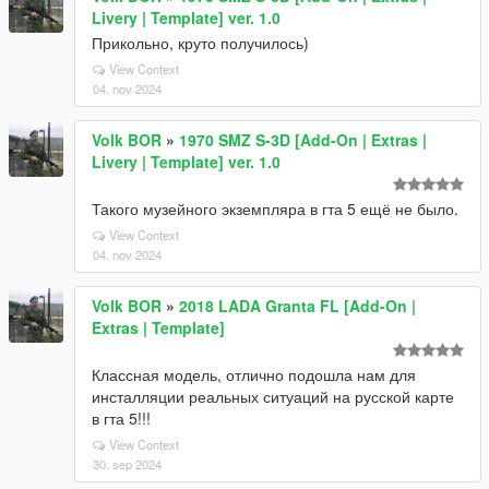
Livery | Template] ver. 1.0
Прикольно, круто получилось)
View Context
04. nov 2024
Volk BOR
»
1970 SMZ S-3D [Add-On | Extras |
Livery | Template] ver. 1.0
Такого музейного экземпляра в гта 5 ещё не было.
View Context
04. nov 2024
Volk BOR
»
2018 LADA Granta FL [Add-On |
Extras | Template]
Классная модель, отлично подошла нам для
инсталляции реальных ситуаций на русской карте
в гта 5!!!
View Context
30. sep 2024