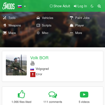
Show Adult
Log In
Tools
Vehicles
Paint Jobs
Weapons
Scripts
Player
Maps
Misc
More
Volk BOR
Volgograd
1.066 files liked
111 comments
5 videos