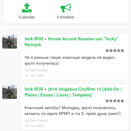
0 uploads
0 followers
Volk BOR
»
Honda Accord Russian taxi "lucky"
Paintjob
Чё я раньше такую классную модель не видел,
круто получилась!
View Context
07. dec 2024
Volk BOR
»
2016 Volgabus CityRitm 12 [Add-On |
Plates | Extras | Livery | Template]
Классный автобус! Молодец, круто получилось,
катаюсь по карте КРМП в гта 5, прям душу греет!)
View Context
04. nov 2024