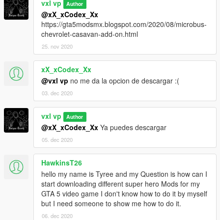
vxl vp
Author
@xX_xCodex_Xx
https://gta5modsmx.blogspot.com/2020/08/microbus-
chevrolet-casavan-add-on.html
25. nov 2020
xX_xCodex_Xx
@vxl vp
no me da la opcion de descargar :(
03. dec 2020
vxl vp
Author
@xX_xCodex_Xx
Ya puedes descargar
05. dec 2020
HawkinsT26
hello my name is Tyree and my Question is how can I
start downloading different super hero Mods for my
GTA 5 video game I don't know how to do it by myself
but I need someone to show me how to do it.
06. dec 2020