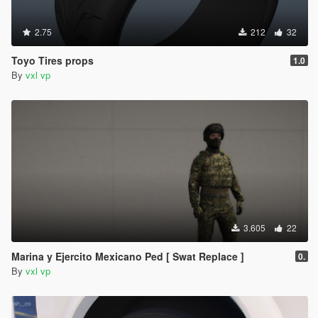
2.75
212
32
Toyo Tires props
1.0
By
vxl vp
3.605
22
Marina y Ejercito Mexicano Ped [ Swat Replace ]
0.
By
vxl vp