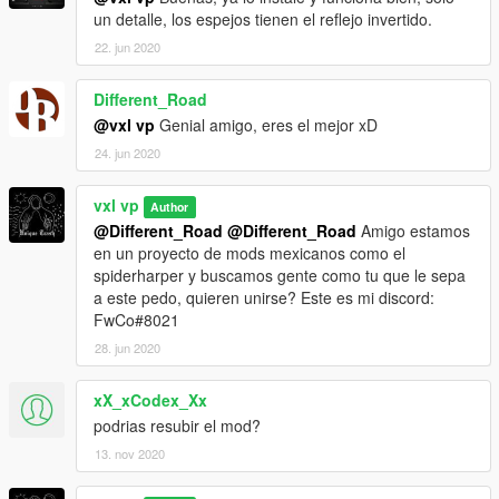
un detalle, los espejos tienen el reflejo invertido.
22. jun 2020
Different_Road
@vxl vp
Genial amigo, eres el mejor xD
24. jun 2020
vxl vp
Author
@Different_Road
@Different_Road
Amigo estamos
en un proyecto de mods mexicanos como el
spiderharper y buscamos gente como tu que le sepa
a este pedo, quieren unirse? Este es mi discord:
FwCo#8021
28. jun 2020
xX_xCodex_Xx
podrias resubir el mod?
13. nov 2020