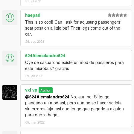
31. jul 2021
haepari
This is so cool! Can I ask for adjusting passengers'
seat position a little bit? Their legs come out of the
car.
26. sep 2021
624Alemalandro624
Oye de casualidad existe un mod de pasajeros para
este microbus? gracias
29. jan 2022
vxl vp
Author
@624Alemalandro624
No, aun no. Si tengo
planeado un mod asi, pero aun no se hacer scripts
sin errores jaja, asi que tengo que pagarle a alguien
para que lo haga.
05. mar 2022