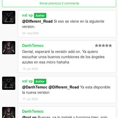
Show previous 3 comments
vxl vp
Author
@Different_Road
Si eso se viene en la siguiente
version.
24. maj 2020
DarthTemoc
Genial, esperaré la versión add-on. Ya quiero
escuchar unos buenos cumbiones de los ángeles
azules en esa micro hahaha
16. jun 2020
vxl vp
Author
@DarthTemoc
@Different_Road
Ya esta disponible
la nueva version
17. jun 2020
DarthTemoc
@vxl vp
Buenas, ya lo instalé y funciona bien, solo