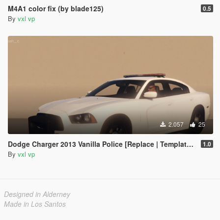
M4A1 color fix (by blade125)
0.5
By
vxl vp
2.057
25
Dodge Charger 2013 Vanilla Police [Replace | Template | Animated]
1.0
By
vxl vp
Designed in Alderney
Made in Los Santos