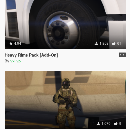
4.94
1.858
61
Heavy Rims Pack [Add-On]
1.1
By
vxl vp
1.070
9