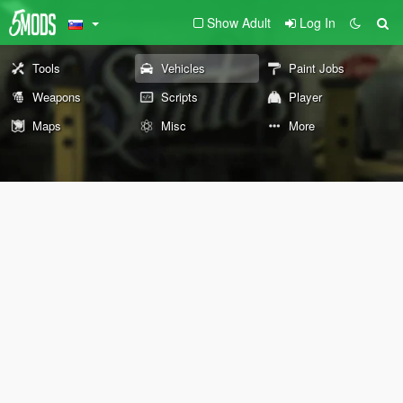
Show Adult
Log In
Tools
Vehicles
Paint Jobs
Weapons
Scripts
Player
Maps
Misc
More