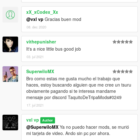
xX_xCodex_Xx
@vxl vp
Gracias buen mod
08. dec 2020
vithepunisher
It's a nice little bus good job
03. jul 2021
SuperwiloMX
Bro como estas me gusta mucho el trabajo que
haces, estoy buscando alguien que me cree un tsuru
obviamente pagando si te interesa mandame
mensaje por discord TaquitoDeTripaMods#0249
17. jul 2021
vxl vp
Author
@SuperwiloMX
Ya no puedo hacer mods, se murió
mi tarjeta de video. Ando sin pc por ahora.