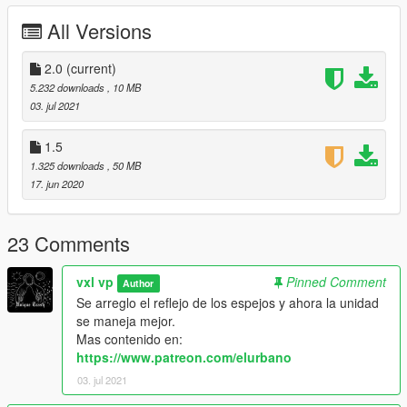
enjoy it!
All Versions
Si usas alguno de estos mods para contenido digital,
entretenimiento o cualquie otro relacionao deja creditos. En
2.0
(current)
caso de no hacerlo, ya no subire mods.
5.232 downloads
, 10 MB
03. jul 2021
1.5
1.325 downloads
, 50 MB
17. jun 2020
23 Comments
vxl vp
Pinned Comment
Author
Se arreglo el reflejo de los espejos y ahora la unidad
se maneja mejor.
Mas contenido en:
https://www.patreon.com/elurbano
03. jul 2021