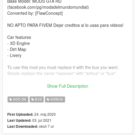
Base Model: MODS GTA HD
(facebook.com/pg/modsdelmundomundial)
Converted by: [FlawConcept]
NO APTO PARA FIVEM Dejar creditos si lo usas para videos!
Car features
- 3D Engine
- Dirt Map
- Livery
To use this mod you must replace it with the bus you want.
Simply replace the name "casavan" with "airbus" or "bus"
Changelog:
Show Full Description
2.0, mirror fixes and better handling
ADD-ON
BUS
AIRBUS
You probably have the mistake that people don't sit in the place
correct, if so let me know.
24. maj 2020
First Uploaded:
For the next version I will make an Add-On mod in case you
03. jul 2021
Last Updated:
want to add it in
okoli 7 ur
Last Downloaded:
instead of replacing it