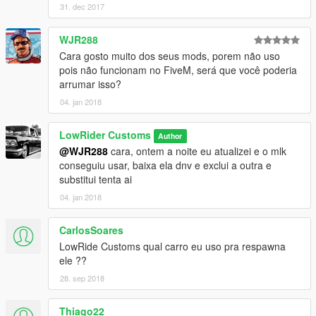
31. dec 2017
WJR288
Cara gosto muito dos seus mods, porem não uso
pois não funcionam no FiveM, será que você poderia
arrumar isso?
04. jan 2018
LowRider Customs
Author
@WJR288
cara, ontem a noite eu atualizei e o mlk
conseguiu usar, baixa ela dnv e exclui a outra e
substitui tenta ai
04. jan 2018
CarlosSoares
LowRide Customs qual carro eu uso pra respawna
ele ??
28. sep 2018
Thiago22