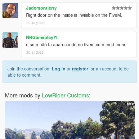
Jadersontierry
Right door on the inside is invisible on the FiveM.
25. avg 2021
NRGameplayYt
o som não ta aparecendo no fivem com mod menu
20. jul 2025
Join the conversation!
Log In
or
register
for an account to be
able to comment.
More mods by
LowRider Customs
: