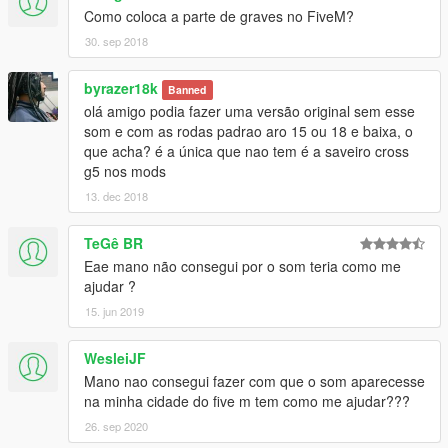
Como coloca a parte de graves no FiveM?
30. sep 2018
byrazer18k
Banned
olá amigo podia fazer uma versão original sem esse
som e com as rodas padrao aro 15 ou 18 e baixa, o
que acha? é a única que nao tem é a saveiro cross
g5 nos mods
13. dec 2018
TeGê BR
Eae mano não consegui por o som teria como me
ajudar ?
15. jun 2019
WesleiJF
Mano nao consegui fazer com que o som aparecesse
na minha cidade do five m tem como me ajudar???
26. sep 2020