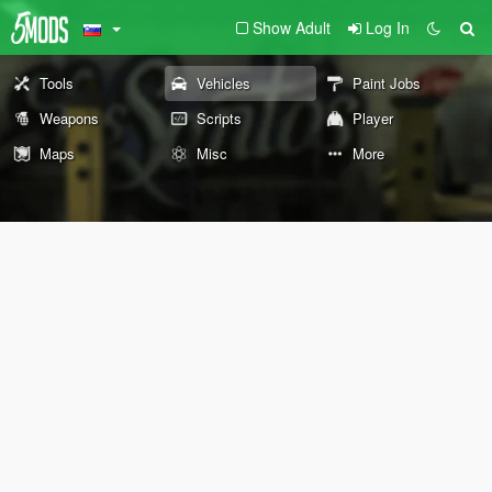
Show Adult
Log In
Tools
Vehicles
Paint Jobs
Weapons
Scripts
Player
Maps
Misc
More