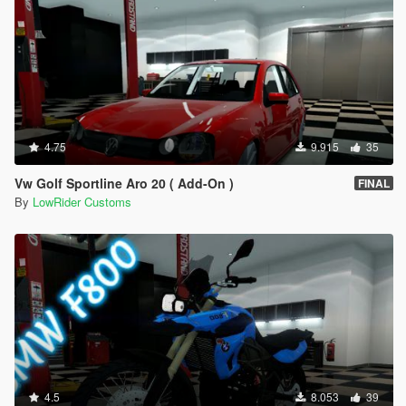
4.75
9.915
35
Vw Golf Sportline Aro 20 ( Add-On )
FINAL
By
LowRider Customs
4.5
8.053
39