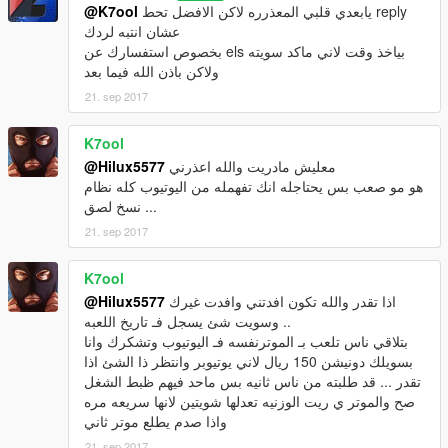
@K7ool
يابعدي قلبي المعذرره لاكن الافضل تحط reply
عشان انتبه لردك
بخصوص استفسارك عن els بياخذ وقت لاني ماكد سويته
ولاكن باذن الله فيما بعد
21. sep 2017
K7ool
@Hilux5577
معليش مادريت والله اعذرني
هو مو صعب بس يحتاجله انك تفهمله من اليوتيوب كله نظام
نسخ لصق ...
21. sep 2017
K7ool
@Hilux5577
اذا تقدر والله تكون افدتني وافدت غيرك
وسويت شئ يسجل فـ تاريخ اللعبه ..
بتلاقي ناس تلعب بـ الموترنفسه فـ اليوتيوب وتشكرك وانا
بسويلك دونيشن 150 ريال لاني يوتيوبر وانتظر ذا الشئ اذا
تقدر ... قد طلبته من ناس ثانيه بس ماحد فيهم ظبط الشغل
صح والموتر ي ريت الوزنيه تعدلها شويتين لانها سريعه مره
واذا صدم يطلع موتر ثاني
21. sep 2017