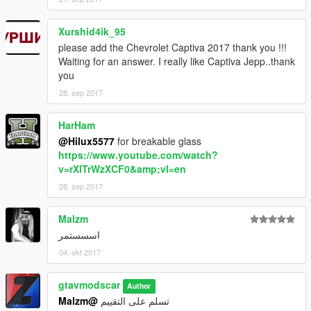
Xurshid4ik_95
please add the Chevrolet Captiva 2017 thank you !!!
Waiting for an answer. I really like Captiva Jepp..thank
you
28. sep 2017
HarHam
@Hilux5577
for breakable glass
https://www.youtube.com/watch?
v=rXlTrWzXCF0&amp;vl=en
28. sep 2017
Malzm
اسسستمر
04. okt 2017
gtavmodscar
Author
@Malzm
تسلم على التقييم