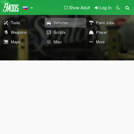
Show Adult
Log In
Tools
Vehicles
Paint Jobs
Weapons
Scripts
Player
Maps
Misc
More