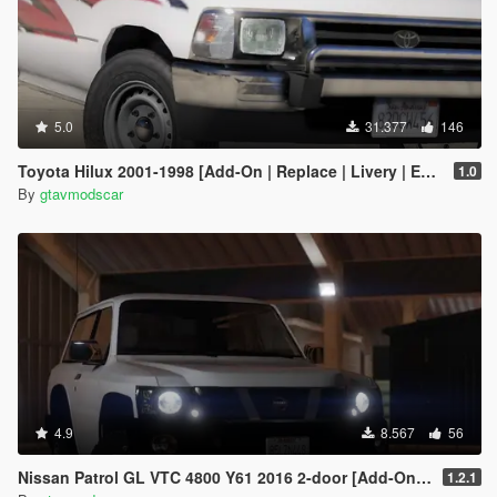
5.0
31.377
146
Toyota Hilux 2001-1998 [Add-On | Replace | Livery | Extras | Template]
1.0
By
gtavmodscar
4.9
8.567
56
Nissan Patrol GL VTC 4800 Y61 2016 2-door [Add-On | Replace | Livery | Extras | Template]
1.2.1