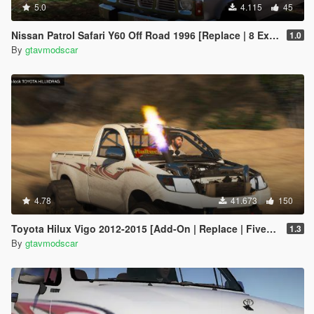
5.0
4.115
45
Nissan Patrol Safari Y60 Off Road 1996 [Replace | 8 Extras]
1.0
By
gtavmodscar
4.78
41.673
150
Toyota Hilux Vigo 2012-2015 [Add-On | Replace | FiveM | Version 3 | Livery | Extras | Template | Tuning 200+ | Dirt]
1.3
By
gtavmodscar