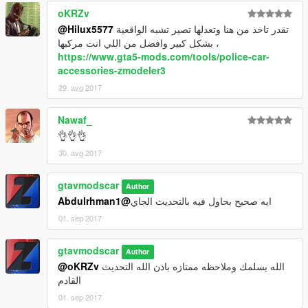
Changelog V1.1:
oKRZv
@Hilux5577
تقدر تاخذ من هنا وتعدلها تصير تشبه الواقعية
-fixed Lights Police
بشكل كبير وافضل من اللي انت مركبها ،
-Change Blue Lights
https://www.gta5-mods.com/tools/police-car-
-Extras fixed
accessories-zmodeler3
-Change name add-on
29. avg 2017
-Repair handling
-fixed Down body
Nawaf_
-fixed clash vehicle
👌👌👌
-and other things
30. avg 2017
instagram:gtavmodscar
gtavmodscar
Author
Enjoy
@Abdulrhman1
ايه صحيح بحاول فيه بالتحديث الجاي
01. sep 2017
gtavmodscar
Author
@oKRZv
الله يسلمك وملاحظه ممتازه باذن الله التحديث
القادم
01. sep 2017