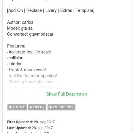
[Add-On | Replace | Livery | Extras | Template]
Author: carlos
Model: gta sa
Converted: gtavmodscar
Features:
-Accurate real life scale
-collision
-interior
-Trunk & doors work!
-real life like door opening!
-Working headlights leds
-Brake and reversing lights
-Front indicators
Show Full Description
-Correctly scaled tires
-Working steering wheel
TOYOTA
LIVERY
EMERGENCY
-Hands on steering wheel
-LIVERY (7)
28. avg 2017
First Uploaded:
-Extras (4)
28. sep 2017
Last Updated: