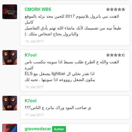
CMORH WBS
لاهنت نبي باترول بلاتينيوم 2017 للحين محد نزله بالموقع
كامل
طبعاً نبيه من تصميمك لأنك ماشاء الله تهتم بأدق التفاصيل
والباترول يحتاج اشخاص مثلك :)
13. sep 2017
K7ool
لاهنت والله ع الطرح طلب بسيط اذا سويته بتكسب ناس
كثيره
اذا تقدر تخلي ال lightbar يشتغل مع ELS
بيكون الشغل روووعه اذا سويتها . تحيه لك
16. sep 2017
K7ool
ي صاحب المود وراك ماترد ع الناس؟؟؟
17. sep 2017
gtavmodscar
Author