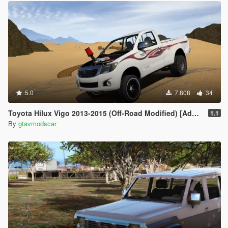
5.0
7.808
34
Toyota Hilux Vigo 2013-2015 (Off-Road Modified) [Add-On / Replace | Livery | Template]
1.1
By
gtavmodscar