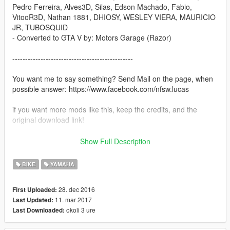
Pedro Ferreira, Alves3D, Silas, Edson Machado, Fabio,
VitooR3D, Nathan 1881, DHIOSY, WESLEY VIERA, MAURICIO
JR, TUBOSQUID
- Converted to GTA V by: Motors Garage (Razor)
-----------------------------------------------
You want me to say something? Send Mail on the page, when
possible answer: https://www.facebook.com/nfsw.lucas
if you want more mods like this, keep the credits, and the
original download link!
I ask very politely to respect the work of others.
Show Full Description
--------------------------------------------------------------
Sorry for my English.
BIKE
YAMAHA
-------------------- Info PT-BR --------------
28. dec 2016
First Uploaded:
11. mar 2017
Last Updated:
- Créditos: Matheus Vanderlinde, Renan Silva, Humster3D,
okoli 3 ure
Last Downloaded:
Pedro Ferreira, Alves3D, Silas, Edson Machado, Fabio,
VitooR3D, Nathan 1881, DHIOSY, WESLEY VIERA, MAURICIO