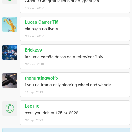
Great !! Congratulations dude, great job ...
10. dec 2017
Lucas Gamer TM
ela buga no fivem
23. dec 2017
Erick299
faz uma versão dessa sem retrovisor ?pfv
22. mar 2018
thehuntingwolf5
f you no frame only steering wheel and wheels
11. apr 2019
Leo116
ccan you doktm 125 sx 2022
22. apr 2022