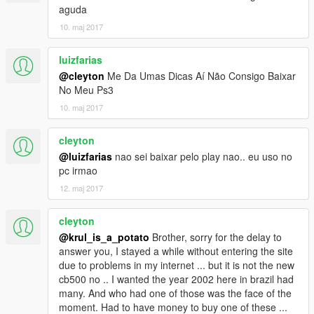
aguda
10. maj 2017
luizfarias
@cleyton
Me Da Umas Dicas Aí Não Consigo Baixar
No Meu Ps3
10. maj 2017
cleyton
@luizfarias
nao sei baixar pelo play nao.. eu uso no
pc irmao
12. maj 2017
cleyton
@krul_is_a_potato
Brother, sorry for the delay to
answer you, I stayed a while without entering the site
due to problems in my internet ... but it is not the new
cb500 no .. I wanted the year 2002 here in brazil had
many. And who had one of those was the face of the
moment. Had to have money to buy one of these ...