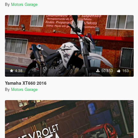
By
Motors Garage
4.38
50.853
163
Yamaha XT660 2016
By
Motors Garage