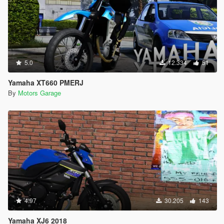
5.0
12.334
51
Yamaha XT660 PMERJ
By
Motors Garage
4.97
30.205
143
Yamaha XJ6 2018