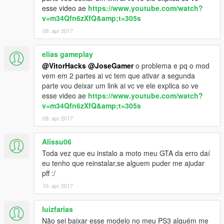
esse video ae
https://www.youtube.com/watch?
v=m34Qfn6zXfQ&amp;t=305s
09. apr 2017
elias gameplay
@VitorHacks
@JoseGamer
o problema e pq o mod
vem em 2 partes ai vc tem que ativar a segunda
parte vou deixar um link ai vc ve ele explica so ve
esse video ae
https://www.youtube.com/watch?
v=m34Qfn6zXfQ&amp;t=305s
09. apr 2017
Alissu06
Toda vez que eu instalo a moto meu GTA da erro daí
eu tenho que reinstalar,se alguem puder me ajudar
pff :/
10. apr 2017
luizfarias
Não sei baixar esse modelo no meu PS3 alguém me