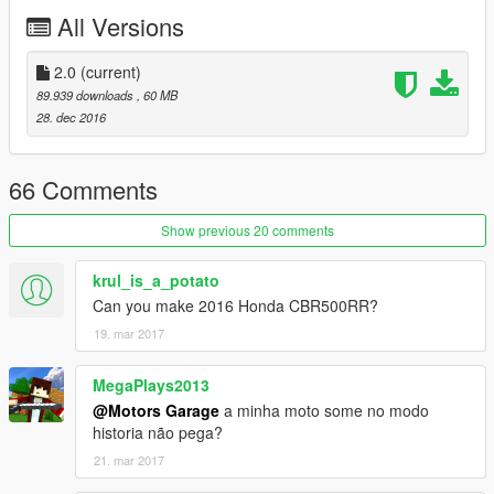
JR, TUBOSQUID
All Versions
- Convertido por: Motors Garage (Razor)
-----------------------------------------------
2.0
(current)
89.939 downloads
, 60 MB
Quer me falar alguma coisa? Mande mensagem na página,
28. dec 2016
respondo quando possível:
https://www.facebook.com/nfsw.lucas
66 Comments
caso queira mais mods como esse, mantenha os créditos, e o
link original de download!
Show previous 20 comments
Peço com muita educação que respeite o trabalho dos outros.
krul_is_a_potato
Can you make 2016 Honda CBR500RR?
********************BRAZIL********************
19. mar 2017
MegaPlays2013
@Motors Garage
a minha moto some no modo
historia não pega?
21. mar 2017