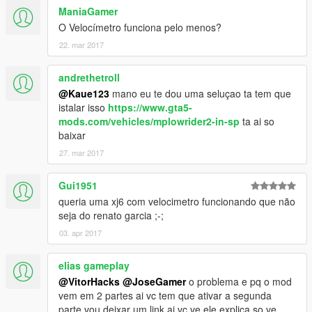
ManiaGamer
O Velocímetro funciona pelo menos?
22. mar 2017
andrethetroll
@Kaue123
mano eu te dou uma seluçao ta tem que
istalar isso
https://www.gta5-
mods.com/vehicles/mplowrider2-in-sp
ta ai so
baixar
27. mar 2017
Gui1951
queria uma xj6 com velocimetro funcionando que não
seja do renato garcia ;-;
03. apr 2017
elias gameplay
@VitorHacks
@JoseGamer
o problema e pq o mod
vem em 2 partes ai vc tem que ativar a segunda
parte vou deixar um link ai vc ve ele explica so ve