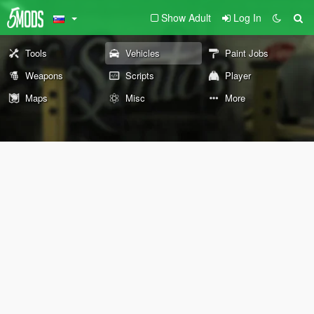
Show Adult
Log In
Tools
Vehicles
Paint Jobs
Weapons
Scripts
Player
Maps
Misc
More