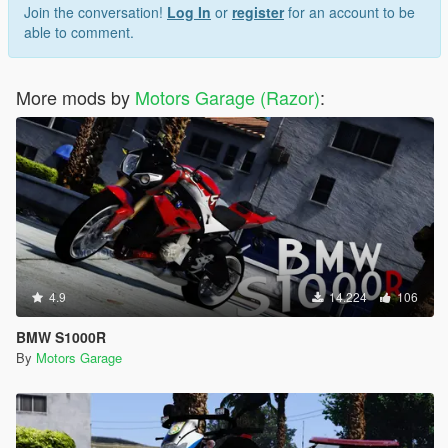
Join the conversation!
Log In
or
register
for an account to be
able to comment.
More mods by
Motors Garage (Razor)
:
4.9
14.224
106
BMW S1000R
By
Motors Garage