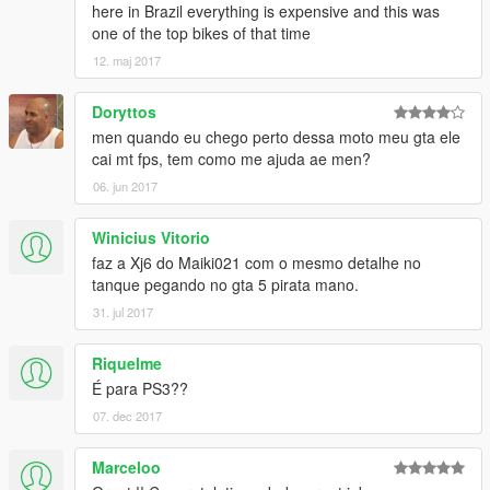
here in Brazil everything is expensive and this was
one of the top bikes of that time
12. maj 2017
Doryttos
men quando eu chego perto dessa moto meu gta ele
cai mt fps, tem como me ajuda ae men?
06. jun 2017
Winicius Vitorio
faz a Xj6 do Maiki021 com o mesmo detalhe no
tanque pegando no gta 5 pirata mano.
31. jul 2017
Riquelme
É para PS3??
07. dec 2017
Marceloo