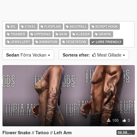
BIL
CYKEL
FLYGPLAN
AKUTFALL
SCRIPT HOOK
TRAINER
UPPDRAG
SKIN
KLÄDER
GRAFIK
JEWELLERY
ANIMATION
VEGETATION
LORE FRIENDLY
Sedan
Förra Veckan
Sortera efter:
Mest Gillade
100
3
Flower Snake // Tattoo // Left Arm
06.08.2026