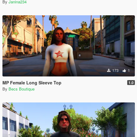
By
Janina234
173
1
MP Female Long Sleeve Top
1.0
By
Becs Boutique