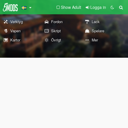
Show Adult
Logga in
Verktyg
Fordon
Lack
Vapen
Skript
Spelare
Kartor
Övrigt
Mer