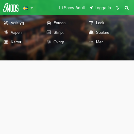
Show Adult
Logga in
Verktyg
Fordon
Lack
Vapen
Skript
Spelare
Kartor
Övrigt
Mer