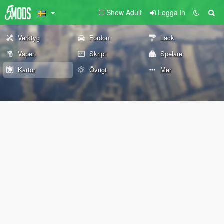
Show Adult
Logga in
Verktyg
Fordon
Lack
Vapen
Skript
Spelare
Kartor
Övrigt
Mer