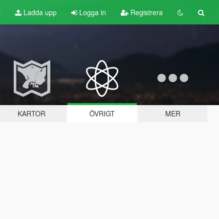
t
Ladda upp
Logga in
Registrera
KARTOR
ÖVRIGT
MER