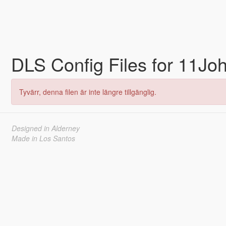
DLS Config Files for 11J
Tyvärr, denna filen är inte längre tillgänglig.
Designed in Alderney
Made in Los Santos