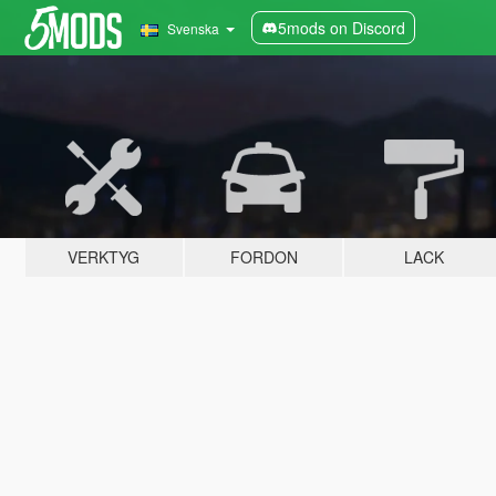
5mods on Discord
Svenska
VERKTYG
FORDON
LACK