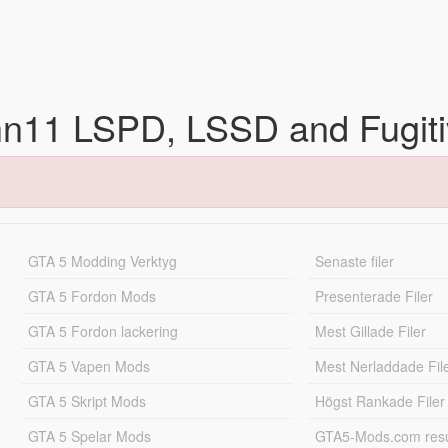
ohn11 LSPD, LSSD and Fugit
GTA 5 Modding Verktyg
Senaste filer
GTA 5 Fordon Mods
Presenterade Filer
GTA 5 Fordon lackering
Mest Gillade Filer
GTA 5 Vapen Mods
Mest Nerladdade Fil
GTA 5 Skript Mods
Högst Rankade Filer
GTA 5 Spelar Mods
GTA5-Mods.com resul