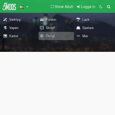
Show Adult
Logga in
Verktyg
Fordon
Lack
Vapen
Skript
Spelare
Kartor
Övrigt
Mer