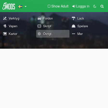
Show Adult
Logga in
Verktyg
Fordon
Lack
Vapen
Skript
Spelare
Kartor
Övrigt
Mer