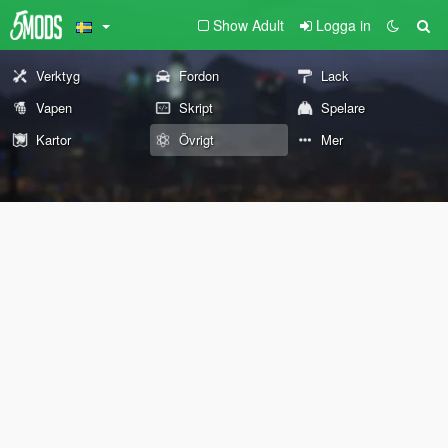
Show Adult
Logga in
Verktyg
Fordon
Lack
Vapen
Skript
Spelare
Kartor
Övrigt
Mer