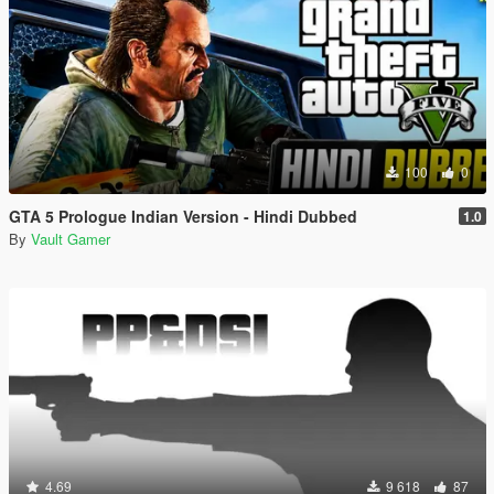
100
0
GTA 5 Prologue Indian Version - Hindi Dubbed
1.0
By
Vault Gamer
4.69
9 618
87