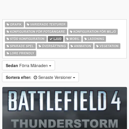
GRAFIK
VARIERADE TEXTURER
KONFIGURATION FÖR FOTGÄNGARE
KONFIGURATION FÖR MILJÖ
STÖD KONFIGURATION
LJUD
MOBIL
LADDNING
SPARADE SPEL
ÖVERSÄTTNING
ANIMATION
VEGETATION
LORE FRIENDLY
Sedan
Förra Månaden
Sortera efter:
Senaste Versioner