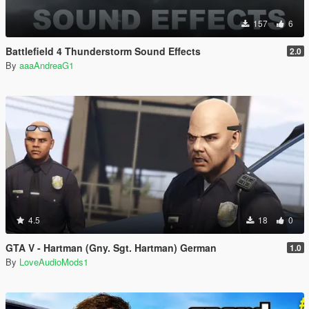
157
6
Battlefield 4 Thunderstorm Sound Effects
2.0
By
aaaAndreaG1
4.5
18
0
GTA V - Hartman (Gny. Sgt. Hartman) German
1.0
By
LoveAudioMods1