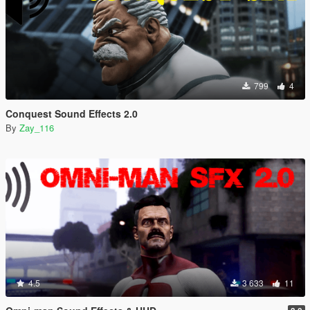
799
4
Conquest Sound Effects 2.0
By
Zay_116
4.5
3 633
11