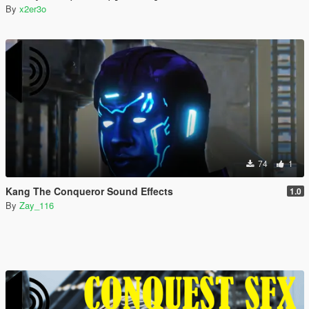
By
x2er3o
74
1
Kang The Conqueror Sound Effects
1.0
By
Zay_116