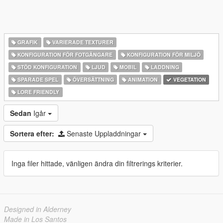
GRAFIK
VARIERADE TEXTURER
KONFIGURATION FÖR FOTGÄNGARE
KONFIGURATION FÖR MILJÖ
STÖD KONFIGURATION
LJUD
MOBIL
LADDNING
SPARADE SPEL
ÖVERSÄTTNING
ANIMATION
VEGETATION
LORE FRIENDLY
Sedan
Igår
Sortera efter:
Senaste Uppladdningar
Inga filer hittade, vänligen ändra din filtrerings kriterier.
Designed in Alderney
Made in Los Santos