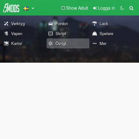
Show Adult
Logga in
Verktyg
Fordon
Lack
Vapen
Skript
Spelare
Kartor
Övrigt
Mer