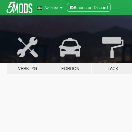
5mods on Discord
Svenska
VERKTYG
FORDON
LACK