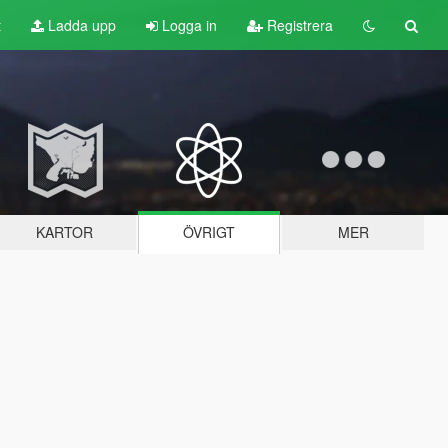
t
Ladda upp
Logga in
Registrera
KARTOR
ÖVRIGT
MER