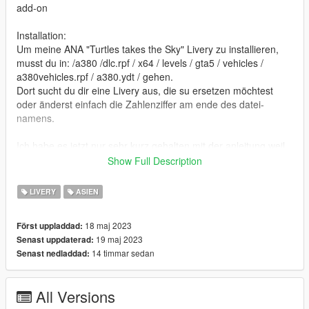
add-on
Installation:
Um meine ANA "Turtles takes the Sky" Livery zu installieren,
musst du in: /a380 /dlc.rpf / x64 / levels / gta5 / vehicles /
a380vehicles.rpf / a380.ydt / gehen.
Dort sucht du dir eine Livery aus, die su ersetzen möchtest
oder änderst einfach die Zahlenziffer am ende des datei-
namens.
Ich habe es jetzt nur sehr kurz gehalten mit der anleitung weil
sonst wird es zu viel Text.
Show Full Description
Wenn du dafür Hilfe benötigst, komm auf meinen Discord-
LIVERY
ASIEN
Serer (Hessen-Mods)
Link: https://discord.gg/P9MBtDNYD7
18 maj 2023
Först uppladdad:
19 maj 2023
Senast uppdaterad:
EN:
14 timmar sedan
Senast nedladdad:
Since this is a livery, you need the original add-on.
Link: https://www.gta5-mods.com/vehicles/airbus-a380-800-
add-on
All Versions