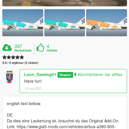
397
4
Nerladdade
Gillade
5.0 / 5 stjärnor (2 röster)
Leon_Gaming01
Kommentaren har stiftas
Skapare
Have fun!
19 maj 2023
english text bellow.
DE:
Da dies eine Lackeriung ist, brauchst du das Original Add-On.
Link: https://www.gta5-mods.com/vehicles/airbus-a380-800-