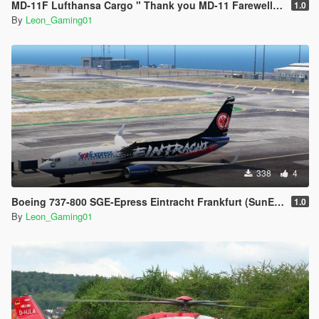
MD-11F Lufthansa Cargo " Thank you MD-11 Farewell " (PaintJob)
1.0
By
Leon_Gaming01
338
4
Boeing 737-800 SGE-Epress Eintracht Frankfurt (SunExpress) (PaintJob)
1.0
By
Leon_Gaming01