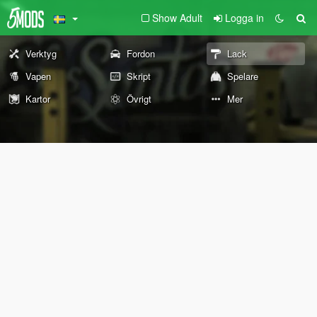
Show Adult
Logga in
Verktyg
Fordon
Lack
Vapen
Skript
Spelare
Kartor
Övrigt
Mer