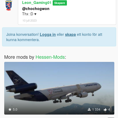
Leon_Gaming01
Skapare
@chochogwon
Thx :D ♥
10 juli 2023
Joina konversation!
Logga in
eller
skapa
ett konto för att
kunna kommentera.
More mods by
Hessen-Mods
:
5.0
1 334
4