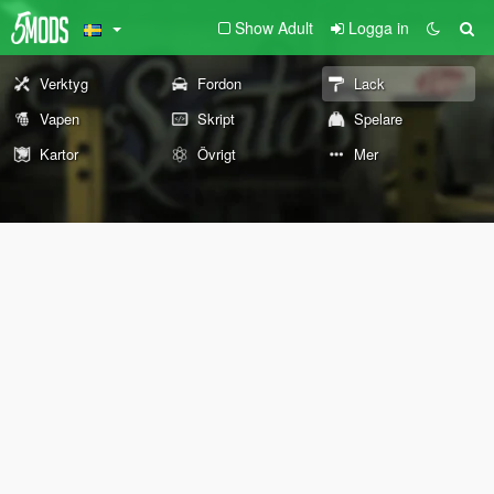
Show Adult
Logga in
Verktyg
Fordon
Lack
Vapen
Skript
Spelare
Kartor
Övrigt
Mer